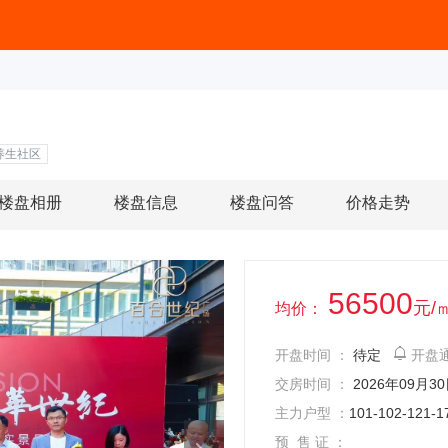
养生社区
楼盘相册
楼盘信息
楼盘问答
价格走势
56500
元/
均价：
开盘时间 ：
待定
开盘
交房时间 ：
2026年09月3
主力户型 ：
101-102-121
预 售 证 ：