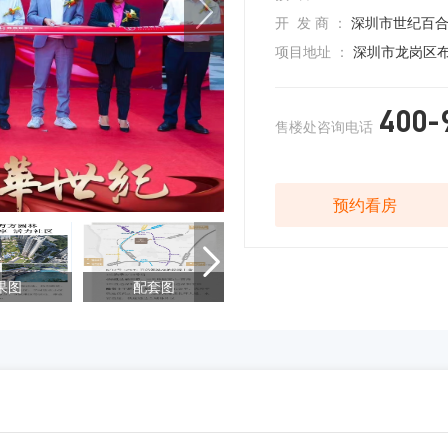
开 发 商 ：
深圳市世纪百合
项目地址 ：
深圳市龙岗区布
400-
售楼处咨询电话
预约看房

果图
配套图
样板间