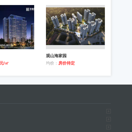
观山海家园
8元/㎡
均价：
房价待定
手房