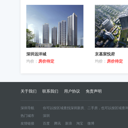
深圳远洋城
京基宸悦府
均价：
房价待定
均价：
房价待定
关于我们
联系我们
用户协议
免责声明
深圳导航
你可以按区域查找深圳新房、二手房，也可以按区域查询
热门城市
深圳
区域新房
宝安
大鹏新区
福田
光明
罗湖
龙华
龙岗
友情链接
百度
腾讯
新浪
淘宝
微博
区域二手房
宝安二手房
大鹏新区二手房
福田二手房
光明二手