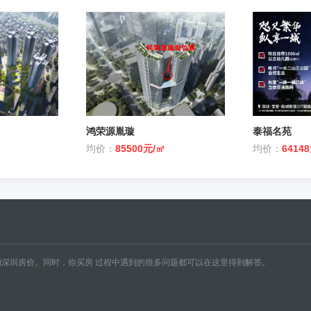
鸿荣源胤璇
泰福名苑
均价：
85500元/㎡
均价：
6414
深圳房价。同时，你买房 过程中遇到的很多问题都可以在这里得到解答。
南山
坪山
盐田
房
罗湖二手房
龙华二手房
龙岗二手房
南山二手房
坪山二手房
盐田二