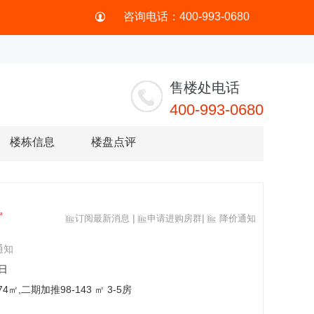
咨询电话：400-993-0680
售楼处电话
400-993-0680
楼栋信息
楼盘点评
㎡
|
|
订阅最新消息
申请进购房群
降价通知



通知
0日
-174㎡,二期加推98-143 ㎡ 3-5房