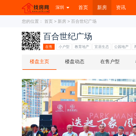
深圳
首页
新房
资讯
您的位置：
首页
>
新房
> 百合世纪广场
百合世纪广场
在售
小户型
教育地产
宜居生态
公园地产
楼盘主页
楼盘动态
在售户型