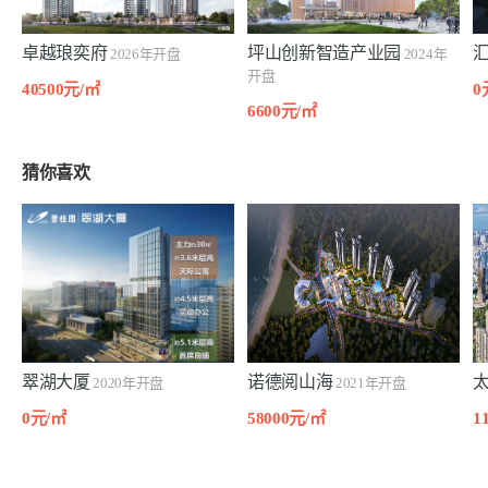
卓越琅奕府
坪山创新智造产业园
2026年开盘
2024年
开盘
40500元/㎡
0
6600元/㎡
猜你喜欢
翠湖大厦
诺德阅山海
2020年开盘
2021年开盘
0元/㎡
58000元/㎡
1