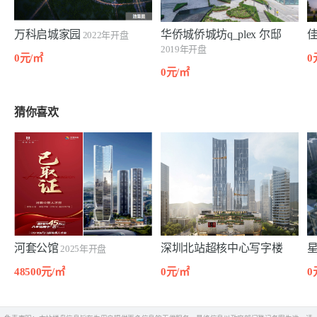
万科启城家园
华侨城侨城坊q_plex 尔邸
2022年开盘
2019年开盘
0元/㎡
0
0元/㎡
猜你喜欢
河套公馆
深圳北站超核中心写字楼
2025年开盘
48500元/㎡
0元/㎡
0