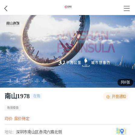
共8张
南山1978
在售
开盘通知
海景楼盘
均价: 房价待定
地址：
深圳市南山区赤湾六路北侧