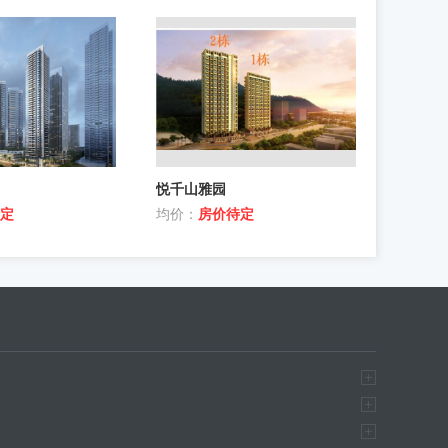
悦千山雅园
定
均价：
房价待定
手房