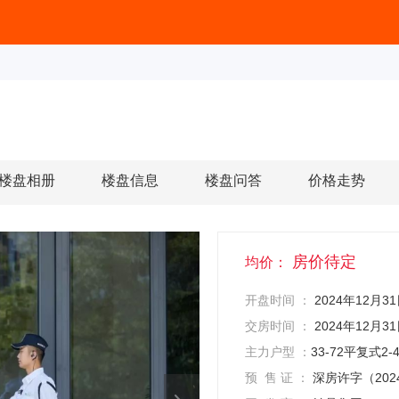
楼盘相册
楼盘信息
楼盘问答
价格走势
房价待定
均价：
开盘时间 ：
2024年12月3
交房时间 ：
2024年12月3
主力户型 ：
33-72平复式2-
预 售 证 ：
深房许字（202