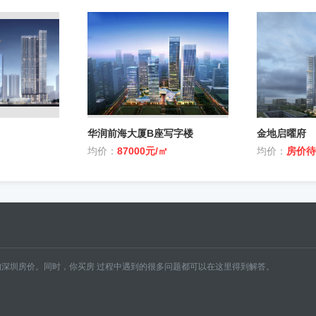
华润前海大厦B座写字楼
金地启曜府
均价：
87000元/㎡
均价：
房价待
深圳房价。同时，你买房 过程中遇到的很多问题都可以在这里得到解答。
南山
坪山
盐田
房
罗湖二手房
龙华二手房
龙岗二手房
南山二手房
坪山二手房
盐田二