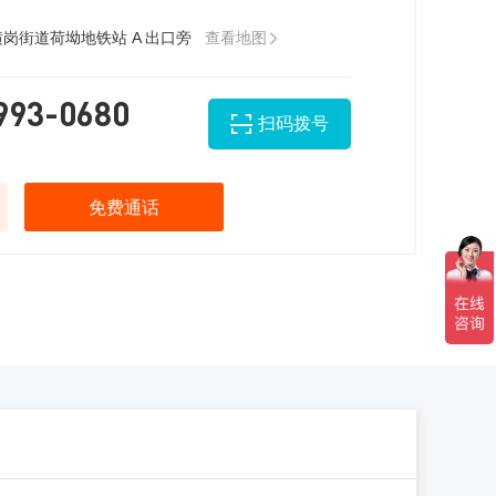
岗街道荷坳地铁站 A 出口旁
查看地图

993-0680
扫码拨号
免费通话