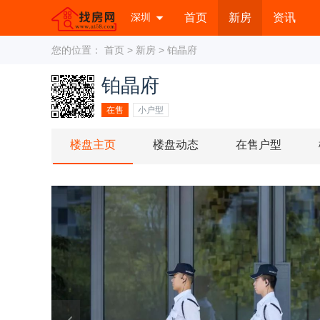
深圳
首页
新房
资讯
您的位置：
首页
>
新房
> 铂晶府
铂晶府
在售
小户型
楼盘主页
楼盘动态
在售户型