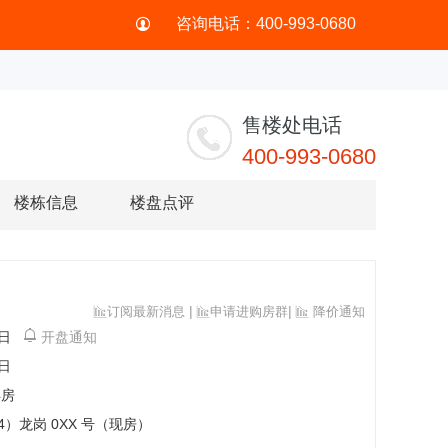
咨询电话：400-993-0680
售楼处电话
400-993-0680
楼栋信息
楼盘点评
|
|
订阅最新消息
申请进购房群
降价通知



1日
开盘通知
1日
4房
4）龙岗 0XX 号（现房）