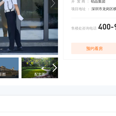
开 发 商 ：
铂晶集团
项目地址 ：
深圳市龙岗区横
400-
售楼处咨询电话
预约看房

景图
配套图
样板间