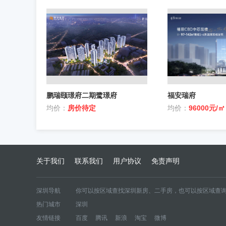
鹏瑞颐璟府二期鹭璟府
福安瑞府
均价：
房价待定
均价：
96000元/㎡
关于我们
联系我们
用户协议
免责声明
深圳导航
你可以按区域查找深圳新房、二手房，也可以按区域查询
热门城市
深圳
区域新房
宝安
大鹏新区
福田
光明
罗湖
龙华
龙岗
友情链接
百度
腾讯
新浪
淘宝
微博
区域二手房
宝安二手房
大鹏新区二手房
福田二手房
光明二手