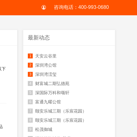
咨询电话：400-993-0680
最新动态
天安云谷里
1
深圳湾公馆
2
以下
深圳湾澐玺
3
财富城二期弘德苑
4
深国际万科和颂轩
5
富通九曜公馆
6
颐安乐城三期（乐宸花园）
7
颐安乐城三期（乐宸花园）
8
品
松茂御城
9