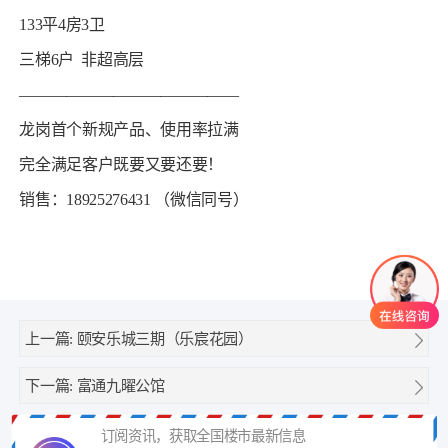
133平4房3卫
三梯6户 非超高层
——————————————
龙岗首个新规产品、使用率拉满
完全满足客户既要又要还要！
销售：18925276431 （微信同号）
上一篇:
颐安乐城三期（乐宸花园）
下一篇:
富通九曜公馆
订阅资讯，获取全国楼市最新信息