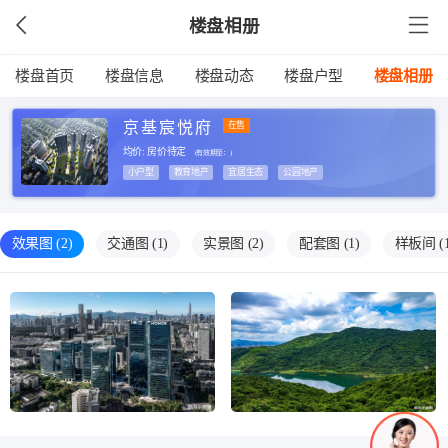
楼盘相册
楼盘首页
楼盘信息
楼盘动态
楼盘户型
楼盘相册
京基宸悦府
在售
均价: 房价待定
(有效期至：
)
小户型
教育地产
宜居生态
公园地产
效果图
(2)
交通图
(1)
实景图
(2)
配套图
(1)
样板间
(