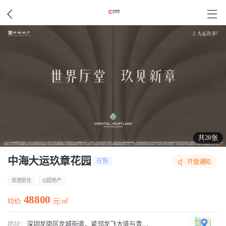
共28张
中海大运玖章花园
在售
开盘通知
低密居住
公园地产
48800
均价:
元/㎡
地址：
深圳龙岗区龙城街道，紧邻龙飞大道与青春路交叉口东北侧