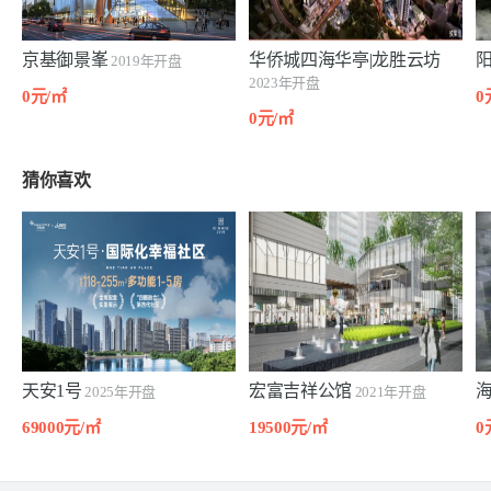
京基御景峯
华侨城四海华亭|龙胜云坊
2019年开盘
2023年开盘
0元/㎡
0
0元/㎡
猜你喜欢
天安1号
宏富吉祥公馆
2025年开盘
2021年开盘
69000元/㎡
19500元/㎡
0