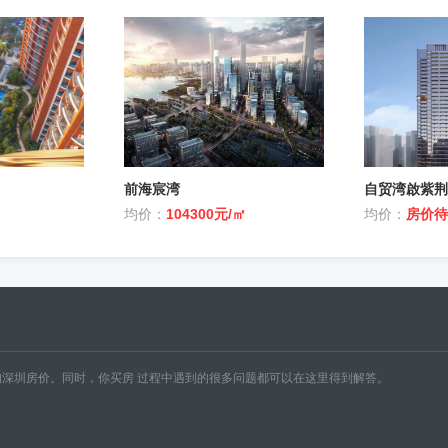
前海宸湾
自贸湾啟紫荆
均价：
104300元/㎡
均价：
房价待
深圳房价。同时，你买房 过程中遇到的很多问题都可以在这里得到解答。
南山
坪山
盐田
房
罗湖二手房
龙华二手房
龙岗二手房
南山二手房
坪山二手房
盐田二