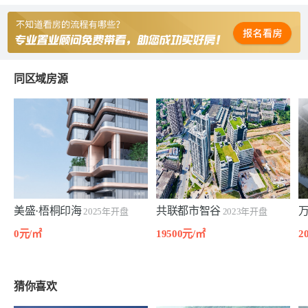
同区域房源
美盛·梧桐印海
共联都市智谷
2025年开盘
2023年开盘
0元/㎡
19500元/㎡
2
猜你喜欢