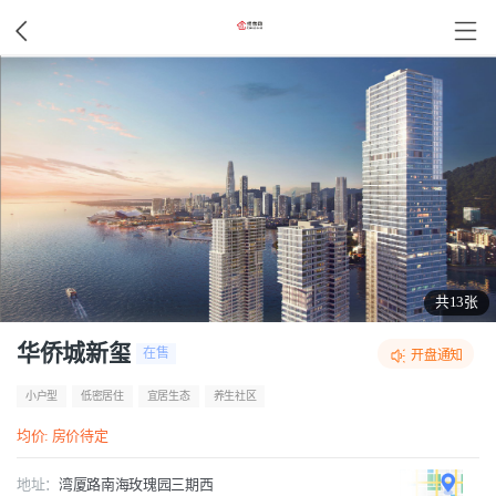
共13张
华侨城新玺
在售
开盘通知
小户型
低密居住
宜居生态
养生社区
均价: 房价待定
地址：
湾厦路南海玫瑰园三期西